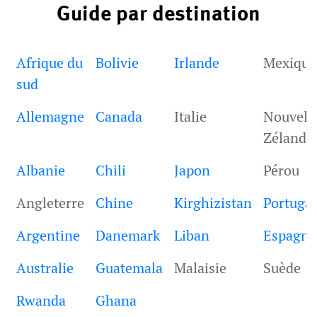
Guide par destination
Afrique du
Bolivie
Irlande
Mexique
sud
Allemagne
Canada
Italie
Nouvell
Zélande
Albanie
Chili
Japon
Pérou
Angleterre
Chine
Kirghizistan
Portugal
Argentine
Danemark
Liban
Espagne
Australie
Guatemala
Malaisie
Suède
Rwanda
Ghana