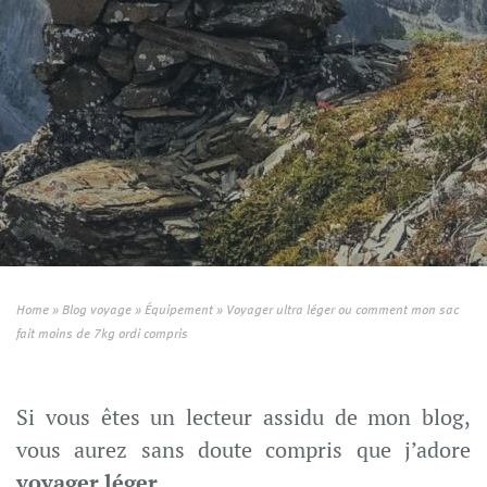
Home
»
Blog voyage
»
Équipement
»
Voyager ultra léger ou comment mon sac
fait moins de 7kg ordi compris
Si vous êtes un lecteur assidu de mon blog,
vous aurez sans doute compris que j’adore
voyager léger
.