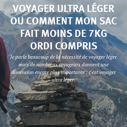
VOYAGER ULTRA LÉGER
OU COMMENT MON SAC
FAIT MOINS DE 7KG
ORDI COMPRIS
Je parle beaucoup de la nécessité de voyager léger
mais de nombreux voyageurs donnent une
dimension encore plus importante ; c'est voyager
ultra léger.