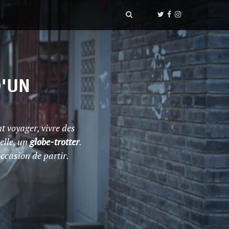
D'UN
t voyager, vivre des
elle, un
globe-trotter
.
occasion de partir.