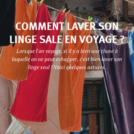
COMMENT LAVER SON
LINGE SALE EN VOYAGE ?
Lorsque l'on voyage, si il y a bien une chose à
laquelle on ne peut échapper, c'est bien laver son
linge seul ! Voici quelques astuces.