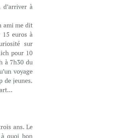
 d’arriver à
n ami me dit
r 15 euros à
riosité sur
nich pour 10
ch à 7h30 du
qu’un voyage
p de jeunes.
part…
rois ans. Le
à à quoi bon