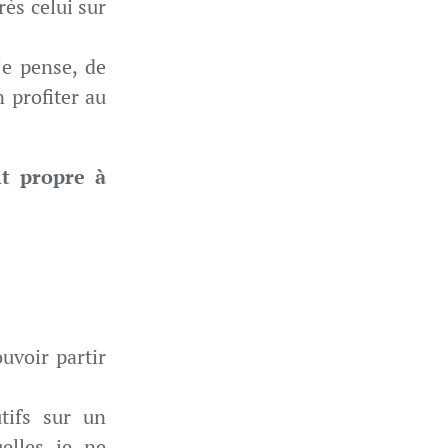
rès celui sur
je pense, de
n profiter au
it propre à
ouvoir partir
tifs sur un
elles je ne