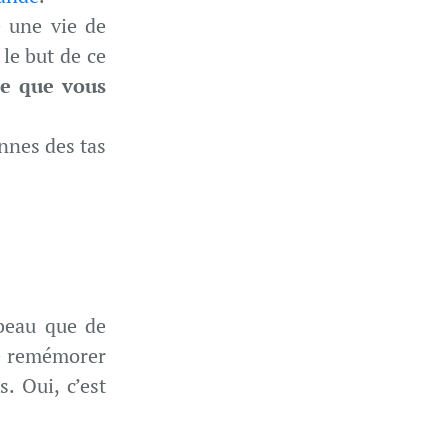
e une vie de
le but de ce
lle que vous
onnes des tas
 beau que de
Se remémorer
. Oui, c’est