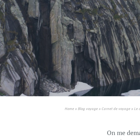
Home
»
Blog voyage
»
Carnet de voyage
»
Le 
On me deman