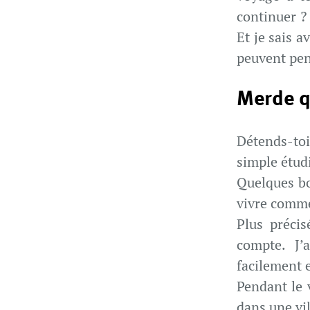
continuer ?
Et je sais 
peuvent pe
Merde qu
Détends-toi.
simple étud
Quelques bo
vivre comme
Plus préci
compte. J’
facilement 
Pendant le 
dans une vil