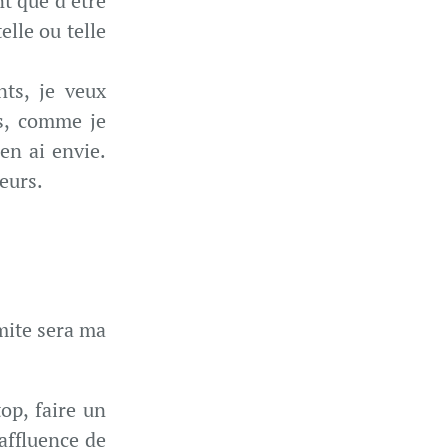
nt que d’être
elle ou telle
ts, je veux
is, comme je
en ai envie.
leurs.
imite sera ma
op, faire un
affluence de