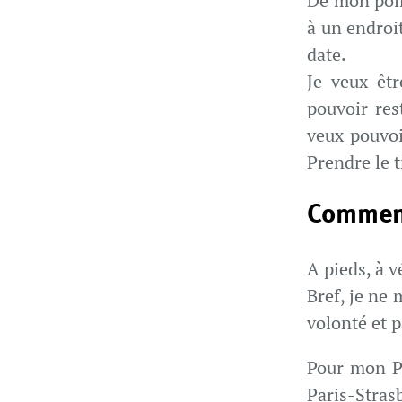
De mon point
à un endroit
date.
Je veux êt
pouvoir res
veux pouvoi
Prendre le t
Comment
A pieds, à v
Bref, je ne 
volonté et p
Pour mon Pa
Paris-Stras