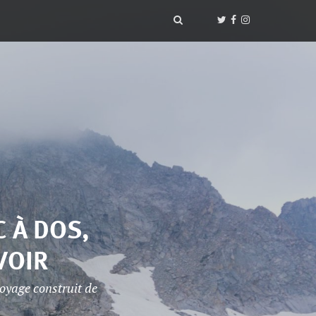
C À DOS,
VOIR
voyage construit de