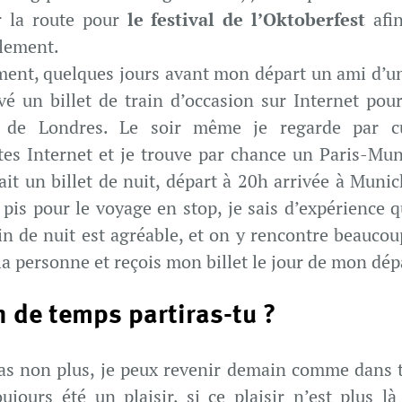
r la route pour
le festival de l’Oktoberfest
afin
lement.
ment, quelques jours avant mon départ un ami d’u
uvé un billet de train d’occasion sur Internet pou
n de Londres. Le soir même je regarde par cu
ites Internet et je trouve par chance un Paris-Mu
tait un billet de nuit, départ à 20h arrivée à Muni
 pis pour le voyage en stop, je sais d’expérience 
in de nuit est agréable, et on y rencontre beaucou
 la personne et reçois mon billet le jour de mon dé
 de temps partiras-tu ?
pas non plus, je peux revenir demain comme dans t
ujours été un plaisir, si ce plaisir n’est plus l