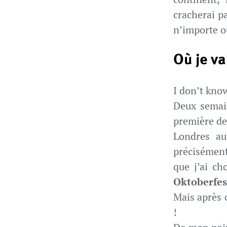
cracherai p
n’importe o
Où je va
I don’t kno
Deux semai
première de
Londres au
précisément 
que j’ai ch
Oktoberfes
Mais après 
!