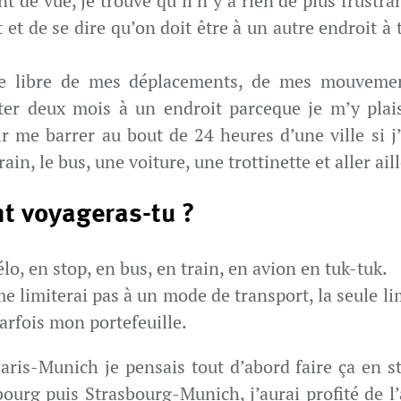
 de vue, je trouve qu’il n’y a rien de plus frustra
 et de se dire qu’on doit être à un autre endroit à t
re libre de mes déplacements, de mes mouvemen
ter deux mois à un endroit parceque je m’y pla
r me barrer au bout de 24 heures d’une ville si j’
rain, le bus, une voiture, une trottinette et aller ail
 voyageras-tu ?
élo, en stop, en bus, en train, en avion en tuk-tuk.
me limiterai pas à un mode de transport, la seule l
arfois mon portefeuille.
ris-Munich je pensais tout d’abord faire ça en st
bourg puis Strasbourg-Munich, j’aurai profité de l’