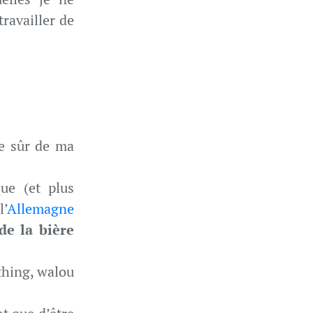
ravailler de
e sûr de ma
ue (et plus
l’
Allemagne
de la bière
thing, walou