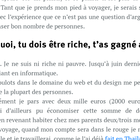
 Tant que je prends mon pied à voyager, je serais s
avec l’expérience que ce n’est pas une question d’a
nser bon nombre de personnes.
oi, tu dois être riche, t’as gagné 
 Je ne suis ni riche ni pauvre. Jusqu’à juin derni
iant en informatique.
ulots dans le domaine du web et du design me p
 la plupart des personnes.
sément je pars avec deux mille euros (2000 eur
ai d’ailleurs pu économiser cette somme de d
en revenant habiter chez mes parents deux/trois m
voyage, quand mon compte sera dans le rouge je m
le et je travaillerai, comme je l’ai déjà
fait en Thaï