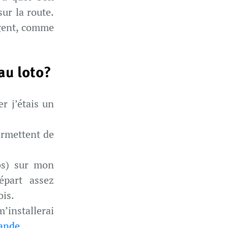
ur la route.
rgent, comme
au loto?
er j’étais un
ermettent de
os) sur mon
épart assez
ois.
’installerai
lande
.