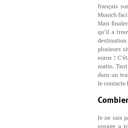
français su
Munich faci
Mais finale
qu’il a tro
destinatio
plusieurs s
euros ! C’é
matin. Tant
dans un tra
Je contacte
Combien
Je ne sais 
voyage a to