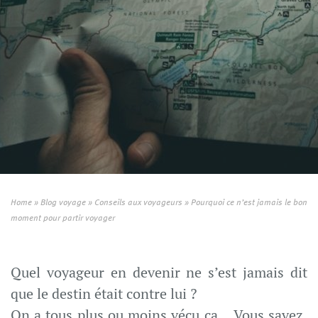
Home
»
Blog voyage
»
Conseils aux voyageurs
»
Pourquoi ce n’est jamais le bon
moment pour partir voyager
Quel voyageur en devenir ne s’est jamais dit
que le destin était contre lui ?
On a tous plus ou moins vécu ça… Vous savez,