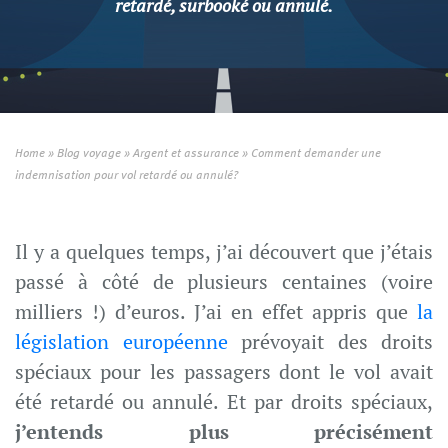
retardé, surbooké ou annulé.
Home
»
Blog voyage
»
Argent et assurance
»
Comment demander une
indemnisation pour vol retardé ou annulé?
Il y a quelques temps, j’ai découvert que j’étais
passé à côté de plusieurs centaines (voire
milliers !) d’euros. J’ai en effet appris que
la
législation européenne
prévoyait des droits
spéciaux pour les passagers dont le vol avait
été retardé ou annulé. Et par droits spéciaux,
j’entends plus précisément