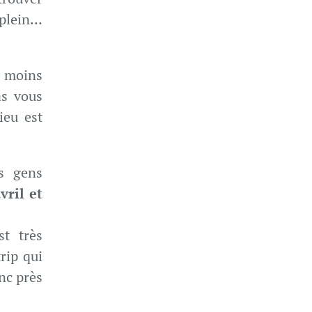
 plein…
à moins
as vous
ieu est
es gens
vril et
t très
rip qui
nc près