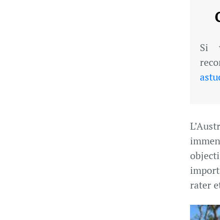
Si 
rec
astu
L’Aust
immen
objecti
import
rater e