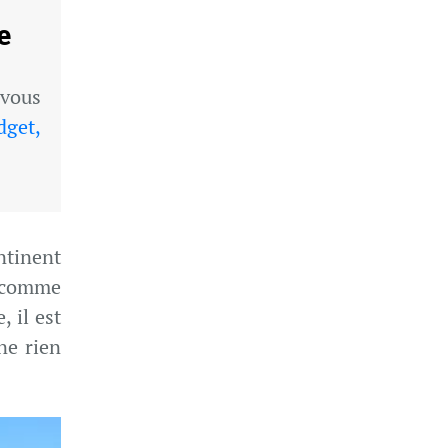
e
vous
dget,
ntinent
 comme
, il est
ne rien