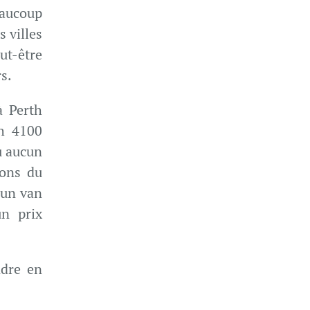
eaucoup
 villes
ut-être
s.
à Perth
th 4100
u aucun
ions du
 un van
un prix
ndre en