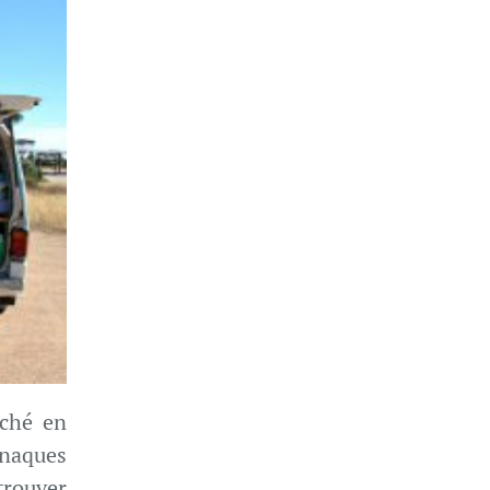
rché en
rnaques
trouver