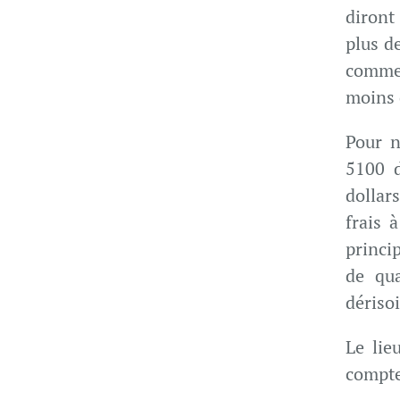
diront 
plus d
comm
moins 
Pour n
5100 d
dollar
frais 
princi
de qua
dérisoi
Le lie
compte