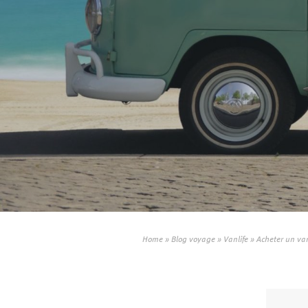
Home
»
Blog voyage
»
Vanlife
»
Acheter un van