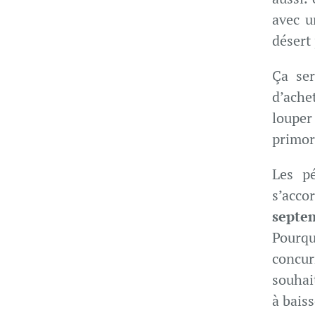
avec u
désert
Ça ser
d’ache
louper
primor
Les pé
s’accor
septe
Pourq
concur
souhai
à baiss