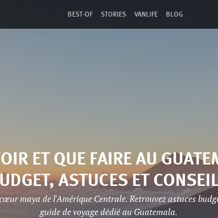
BEST-OF
STORIES
VANLIFE
BLOG
OIR ET QUE FAIRE AU GUATE
UDGET, ASTUCES ET CONSEI
cœur maya de l'Amérique Centrale. Retrouvez astuces budge
guide de voyage dédié au Guatemala.