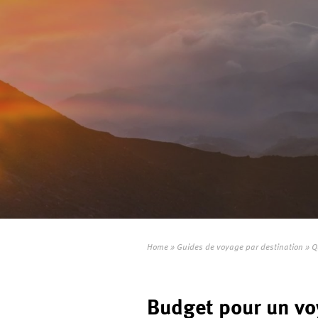
Home
»
Guides de voyage par destination
»
Q
Budget pour un v