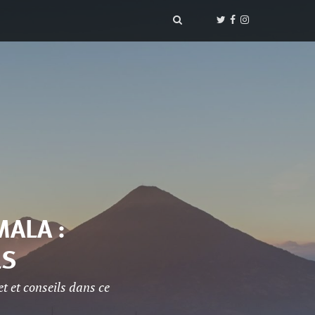
MALA :
LS
t et conseils dans ce