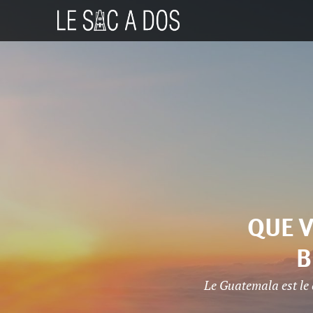
QUE V
B
Le Guatemala est le 