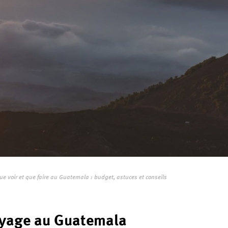
ue voir et que faire au Guatemala : budget, astuces et conseils
oyage au Guatemala